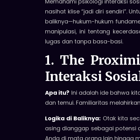
Memahami psikologi interaksi so
nasihat klise “jadi diri sendiri”
baliknya—hukum-hukum fundament
manipulasi, ini tentang kecerdas
lugas dan tanpa basa-basi.
1.
The Proximi
Interaksi Sosia
Apa itu?
Ini adalah ide bahwa kit
dan temui. Familiaritas melahirkan
Logika di Baliknya:
Otak kita se
asing dianggap sebagai potensi 
Anda di mata orang lain hingga men