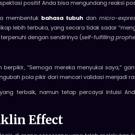
kspektasi positif Anda bisa mengundang reaksi posi
da membentuk
bahasa tubuh
dan
micro-expre
sikap lebih terbuka, yang secara tidak sadar “me
erpenuhi dengan sendirinya (
self-fulfilling proph
ih berpikir, “Semoga mereka menyukai saya,” gan
engubah pola pikir dari mencari validasi menjadi ra
ang terbaik, namun tetap percayai intuisi An
klin Effect