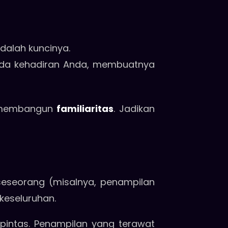
adalah kuncinya.
pada kehadiran Anda, membuatnya
uk membangun
familiaritas
. Jadikan
seseorang (misalnya, penampilan
 keseluruhan.
pintas. Penampilan yang terawat