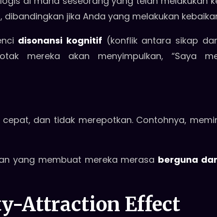
ogis di mana seseorang yang telah melakukan ke
, dibandingkan jika Anda yang melakukan kebaika
enci
disonansi kognitif
(konflik antara sikap dan
otak mereka akan menyimpulkan, “Saya me
, cepat, dan tidak merepotkan. Contohnya, mem
uan yang membuat mereka merasa
berguna dan
ty-Attraction Effect