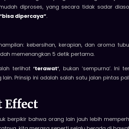
mudah diproses, yang secara tidak sadar diasosi
 “bisa dipercaya”
.
nampilan: kebersihan, kerapian, dan aroma tub
sudah memenangkan 5 detik pertama.
lah terlihat
‘terawat’
, bukan ‘sempurna’. Ini
 lain. Prinsip ini adalah salah satu jalan pintas
 Effect
uk berpikir bahwa orang lain jauh lebih memper
atnya, kita merasa seperti selalu berada di bawa